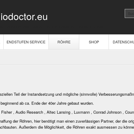
iodoctor.eu
DSETZUNG PHASE LINEAR UND VERANSTALTUNGSTECHNIK
E
ENDSTUFEN SERVICE
RÖHRE
SHOP
DATENSCH
ziellen Teil der Instandsetzung und mögliche (sinnvolle) Verbesserungsmaß
e beginnend ab ca. Ende der 40er Jahre gebaut wurden.
 Fisher , Audio Research , Altec Lansing , Luxmann , Conrad Johnson , Count
affung der Röhren, hier benötigt man einen zuverlässigen Partner, der die origi
Nachbauten. Außerdem die Möglichkeit, die Röhren exakt ausmessen zu könne