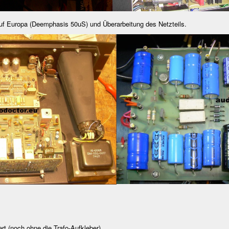
uf Europa (Deemphasis 50uS) und Überarbeitung des Netzteils.
rt (noch ohne die Trafo-Aufkleber)