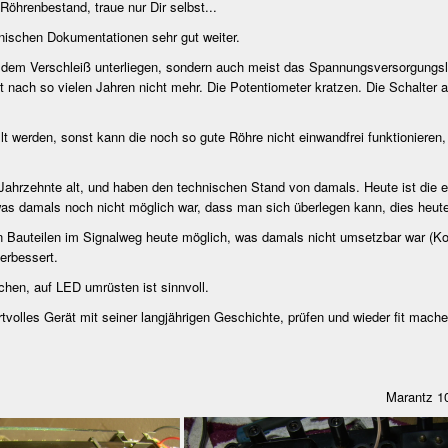
Röhrenbestand, traue nur Dir selbst...
nischen Dokumentationen sehr gut weiter.
e dem Verschleiß unterliegen, sondern auch meist das Spannungsversorgungslay
t nach so vielen Jahren nicht mehr. Die Potentiometer kratzen. Die Schalter a
lt werden, sonst kann die noch so gute Röhre nicht einwandfrei funktionieren,
Jahrzehnte alt, und haben den technischen Stand von damals. Heute ist die e
s damals noch nicht möglich war, dass man sich überlegen kann, dies heute 
Bauteilen im Signalweg heute möglich, was damals nicht umsetzbar war (Ko
erbessert.
hen, auf LED umrüsten ist sinnvoll.
volles Gerät mit seiner langjährigen Geschichte, prüfen und wieder fit mach
X110 Marantz 10 B Tu