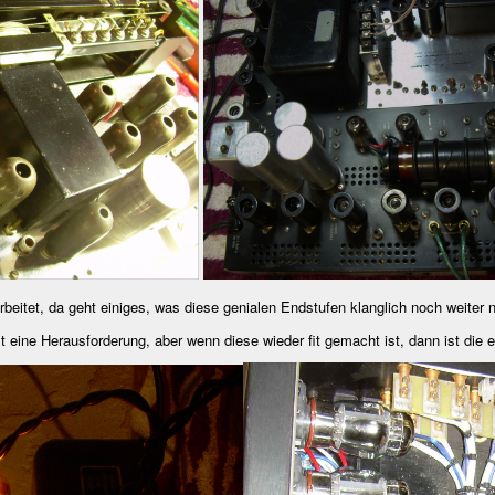
beitet, da geht einiges, was diese genialen Endstufen klanglich noch weiter n
t eine Herausforderung, aber wenn diese wieder fit gemacht ist, dann ist die e